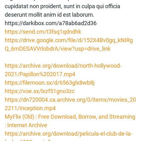
cupidatat non proident, sunt in culpa qui officia
deserunt mollit anim id est laborum.
https://darkibox.com/a78ab6ad2d36
https://send.cm/t3fsq1qdndhk
https://drive.google.com/file/d/152X4Bv0gq_kNIRg
Q_6mDESAVVrlobdrA/view?usp=drive_link
https://archive.org/download/north-hollywood-
2021/Papillon%202017.mp4
https://filemoon.sx/d/6563glx8wb8j
https://voe.sx/lxzf51gno3zc
https://dn720004.ca.archive.org/0/items/movies_20
2211/Inception.mp4
MyFlix (Old) : Free Download, Borrow, and Streaming
: Internet Archive
https://archive.org/download/pelicula-el-club-de-la-