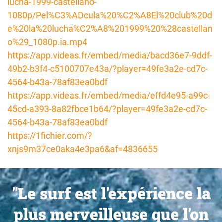
lucha-1999-castellano-
1080p/Pel%C3%ADcula%20%C2%A8El%20club%20d
e%20la%20lucha%C2%A8%201999%20%28castellan
o%29_1080p.ia.mp4
https://app.videas.fr/embed/media/bacd36e7-9ddf-
49b2-b3f4-c5100707e43a/?player=49fe3a2e-cd7c-
4564-b43a-78af83ea0bdf
https://app.videas.fr/embed/media/effd4e95-a99c-
45cd-a393-8a82fbce1b64/?player=49fe3a2e-cd7c-
4564-b43a-78af83ea0bdf
https://1fichier.com/?
xnjs9m37ce0aka4e3pa6&af=4836655
"Le surf est l'expérience la
plus merveilleuse que l'on